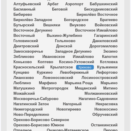
Алтуфьевский
Арбат
Аэропорт
Бабушкинский
Басманный
Беговой
Бескудниковский
Бибирево
Бирюлёво Восточное
Бирюлёво Западное
Богородское
Братеево
Бутырский
Вешняки
Внуково
Войковский
Восточное Дегунино
Восточное Измайлово
Восточный
Выхино-Жулебино
Гагаринский
Головинский
Гольяново
Даниловский
Дмитровский
Донской
Дорогомилово
Замоскворечье
Западное Дегунино
Зюзино
Зябликово
Ивановское
Измайлово
Капотня
Коньково
Коптево
Косино-Ухтомский
Котловка
Красносельский
Крылатское
Кузьминки
Крюково
Кунцево
Куркино
Левобережный
Лефортово
Лианозово
Ломоносовский
Лосиноостровский
Люблино
Марфино
Марьина Роща
Марьино
Матушкино
Метрогородок
Мещанский
Митино
Можайский
Молжаниновский
Москворечье-Сабурово
Нагатино-Садовники
Нагатинский Затон
Нагорный
Некрасовка
Нижегородский
Новогиреево
Новокосино
Ново-Переделкино
Обручевский
Орехово-Борисово Северное
Орехово-Борисово Южное
Останкинский
Отрадное
Очаково-Матвеевское
Перово