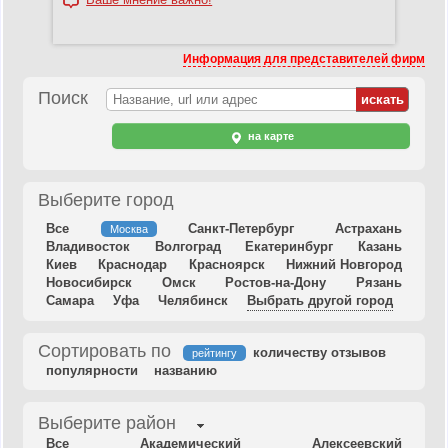
Информация для представителей фирм
Поиск
на карте
Выберите город
Все
Санкт-Петербург
Астрахань
Москва
Владивосток
Волгоград
Екатеринбург
Казань
Киев
Краснодар
Красноярск
Нижний Новгород
Новосибирск
Омск
Ростов-на-Дону
Рязань
Самара
Уфа
Челябинск
Выбрать другой город
Сортировать по
количеству отзывов
рейтингу
популярности
названию
Выберите район
Все
Академический
Алексеевский