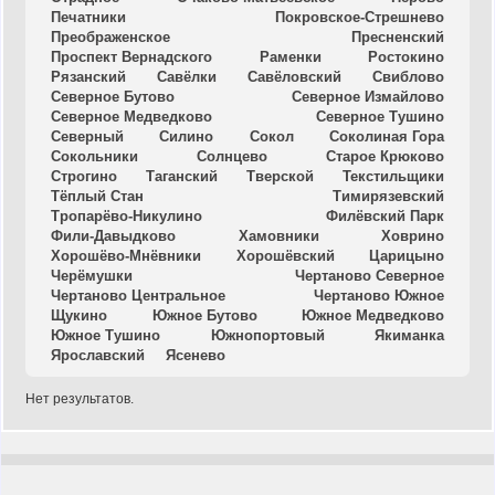
Печатники
Покровское-Стрешнево
Преображенское
Пресненский
Проспект Вернадского
Раменки
Ростокино
Рязанский
Савёлки
Савёловский
Свиблово
Северное Бутово
Северное Измайлово
Северное Медведково
Северное Тушино
Северный
Силино
Сокол
Соколиная Гора
Сокольники
Солнцево
Старое Крюково
Строгино
Таганский
Тверской
Текстильщики
Тёплый Стан
Тимирязевский
Тропарёво-Никулино
Филёвский Парк
Фили-Давыдково
Хамовники
Ховрино
Хорошёво-Мнёвники
Хорошёвский
Царицыно
Черёмушки
Чертаново Северное
Чертаново Центральное
Чертаново Южное
Щукино
Южное Бутово
Южное Медведково
Южное Тушино
Южнопортовый
Якиманка
Ярославский
Ясенево
Нет результатов.