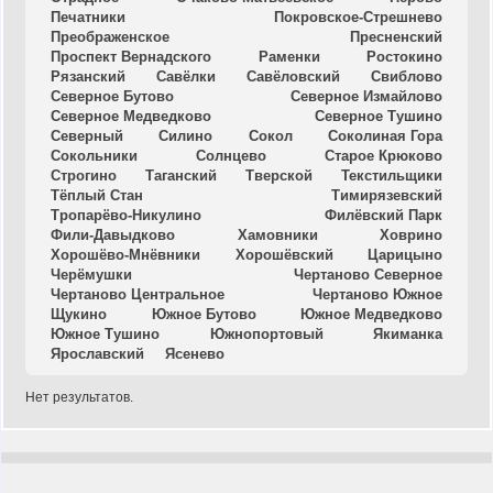
Печатники
Покровское-Стрешнево
Преображенское
Пресненский
Проспект Вернадского
Раменки
Ростокино
Рязанский
Савёлки
Савёловский
Свиблово
Северное Бутово
Северное Измайлово
Северное Медведково
Северное Тушино
Северный
Силино
Сокол
Соколиная Гора
Сокольники
Солнцево
Старое Крюково
Строгино
Таганский
Тверской
Текстильщики
Тёплый Стан
Тимирязевский
Тропарёво-Никулино
Филёвский Парк
Фили-Давыдково
Хамовники
Ховрино
Хорошёво-Мнёвники
Хорошёвский
Царицыно
Черёмушки
Чертаново Северное
Чертаново Центральное
Чертаново Южное
Щукино
Южное Бутово
Южное Медведково
Южное Тушино
Южнопортовый
Якиманка
Ярославский
Ясенево
Нет результатов.