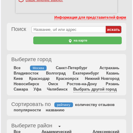
Информация для представителей фирм
Поиск
на карте
Выберите город
Все
Санкт-Петербург
Астрахань
Москва
Владивосток
Волгоград
Екатеринбург
Казань
Киев
Краснодар
Красноярск
Нижний Новгород
Новосибирск
Омск
Ростов-на-Дону
Рязань
Самара
Уфа
Челябинск
Выбрать другой город
Сортировать по
количеству отзывов
рейтингу
популярности
названию
Выберите район
Все
Академический
Алексеевский