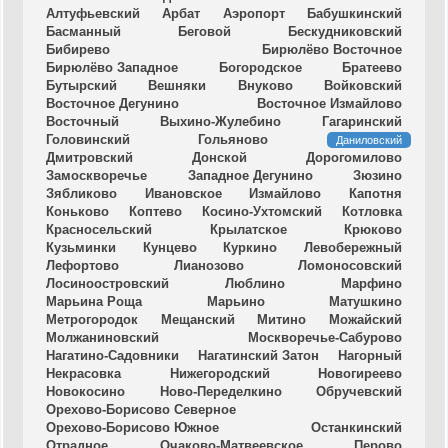
Алтуфьевский
Арбат
Аэропорт
Бабушкинский
Басманный
Беговой
Бескудниковский
Бибирево
Бирюлёво Восточное
Бирюлёво Западное
Богородское
Братеево
Бутырский
Вешняки
Внуково
Войковский
Восточное Дегунино
Восточное Измайлово
Восточный
Выхино-Жулебино
Гагаринский
Головинский
Гольяново
Даниловский
Дмитровский
Донской
Дорогомилово
Замоскворечье
Западное Дегунино
Зюзино
Зябликово
Ивановское
Измайлово
Капотня
Коньково
Коптево
Косино-Ухтомский
Котловка
Красносельский
Крылатское
Крюково
Кузьминки
Кунцево
Куркино
Левобережный
Лефортово
Лианозово
Ломоносовский
Лосиноостровский
Люблино
Марфино
Марьина Роща
Марьино
Матушкино
Метрогородок
Мещанский
Митино
Можайский
Молжаниновский
Москворечье-Сабурово
Нагатино-Садовники
Нагатинский Затон
Нагорный
Некрасовка
Нижегородский
Новогиреево
Новокосино
Ново-Переделкино
Обручевский
Орехово-Борисово Северное
Орехово-Борисово Южное
Останкинский
Отрадное
Очаково-Матвеевское
Перово