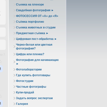
Съемка на пленэре
Свадебная фотография ►
ь
у
ФОТОСЕССИЯ ОТ «А» до «Я»
Съёмка портфолио
Съемка животных в студии
Предметная съёмка ►
Цифровая пост-обработка ►
Черно-белая или цветная
фотография?
Цифра или пленка?
з 7.
Фотография для начинающих
►
в
Фотолаборатории
Где купить фототовары
Фотостудии
Частные фотографы
Купи-продай
Задать вопрос экспертам
в
Галерея