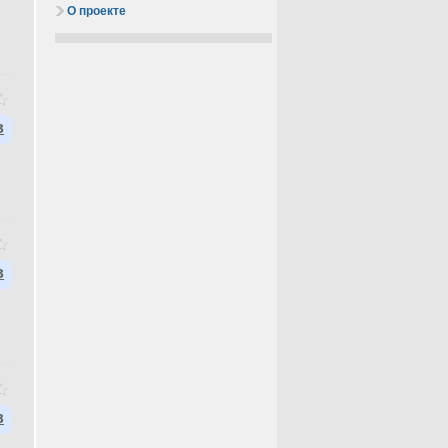
О проекте
в
в
в