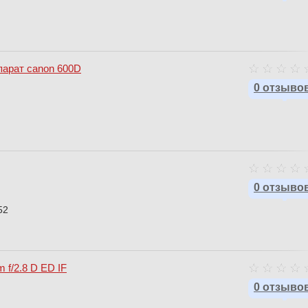
я
арат canon 600D
0 отзыво
0 отзыво
52
 f/2.8 D ED IF
0 отзыво