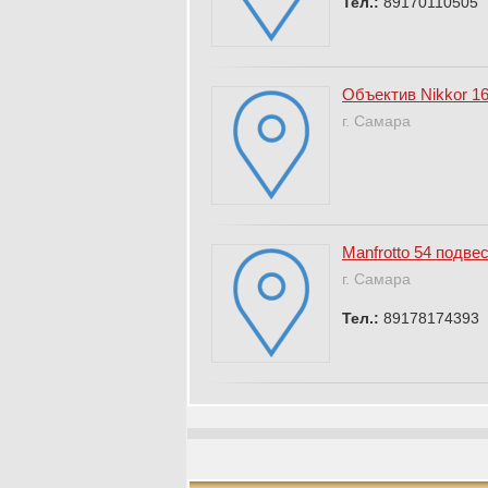
Тел.:
89170110505
Объектив Nikkor 16
г. Самара
Manfrotto 54 подве
г. Самара
Тел.:
89178174393