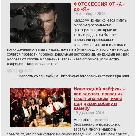
ФОТОСЕССИЯ ОТ «А»
до «Я»
15 февраля 2015
Каждому из нас хочется иметь
в своем фотоальбоме
фотографии, которые не
только радовали бы нас,
вызывали прекрасные
воспоминания, но и вызывали
восхищенные отзывы у наших друзей и близких. Для этого нам иногда
хочется провести профессиональные фотосессии, но каждый раз нас
одолевают смутные сомнения и возникает огромное количество
вопросов: " Как это сделать?"
0 |
1672
Новость со ссылкой на:
http://www.fotopositiv.ru/fotosessiya.html
Новогодний лайфхак –
как сделать праздник
незабываемым, имея
под рукой собаку и
камеру
18 декабря 2014
Не секрет, что после
безудержного новогоднего
веселья многие напрочь
забывают, что происходило на самом празднике. Вернуть вам память,