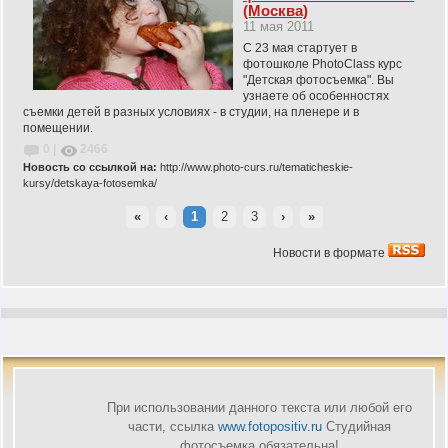
(Москва)
11 мая 2011
С 23 мая стартует в
фотошколе PhotoClass курс
"Детская фотосъемка". Вы
узнаете об особенностях
съемки детей в разных условиях - в студии, на пленере и в
помещении.
0 |
2466
Новость со ссылкой на:
http://www.photo-curs.ru/tematicheskie-
kursy/detskaya-fotosemka/
«
‹
1
2
3
›
»
Новости в формате
При использовании данного текста или любой его
части, ссылка
www.fotopositiv.ru
Cтудийная
фотосъемка обязательна!