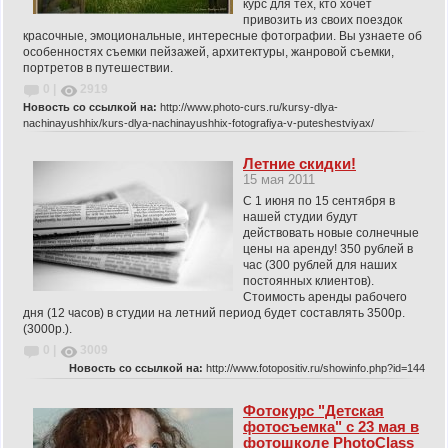
курс для тех, кто хочет
привозить из своих поездок
красочные, эмоциональные, интересные фотографии. Вы узнаете об
особенностях съемки пейзажей, архитектуры, жанровой съемки,
портретов в путешествии.
0 |
2919
Новость со ссылкой на:
http://www.photo-curs.ru/kursy-dlya-
nachinayushhix/kurs-dlya-nachinayushhix-fotografiya-v-puteshestviyax/
Летние скидки!
15 мая 2011
С 1 июня по 15 сентября в
нашей студии будут
действовать новые солнечные
цены на аренду! 350 рублей в
час (300 рублей для наших
постоянных клиентов).
Стоимость аренды рабочего
дня (12 часов) в студии на летний период будет составлять 3500р.
(3000р.).
0 |
3009
Новость со ссылкой на:
http://www.fotopositiv.ru/showinfo.php?id=144
Фотокурс "Детская
фотосъемка" с 23 мая в
фотошколе PhotoClass