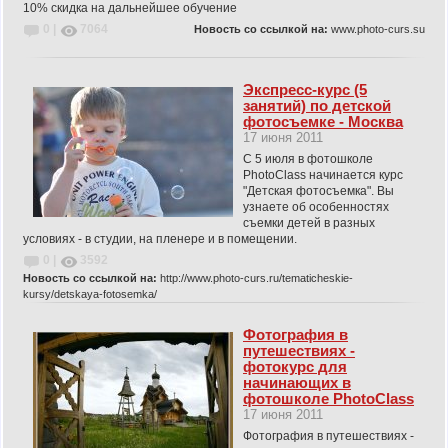
10% скидка на дальнейшее обучение
0 |
7064
Новость со ссылкой на:
www.photo-curs.su
Экспресс-курс (5
занятий) по детской
фотосъемке - Москва
17 июня 2011
С 5 июля в фотошколе
PhotoClass начинается курс
"Детская фотосъемка". Вы
узнаете об особенностях
съемки детей в разных
условиях - в студии, на пленере и в помещении.
0 |
3592
Новость со ссылкой на:
http://www.photo-curs.ru/tematicheskie-
kursy/detskaya-fotosemka/
Фотография в
путешествиях -
фотокурс для
начинающих в
фотошколе PhotoClass
17 июня 2011
Фотография в путешествиях -