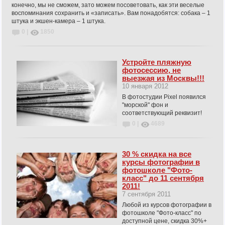
конечно, мы не сможем, зато можем посоветовать, как эти веселые
воспоминания сохранить и «записать». Вам понадобятся: собака – 1
штука и экшен-камера – 1 штука.
0 |
1850
Устройте пляжную
фотосессию, не
выезжая из Москвы!!!
10 января 2012
В фотостудии Pixel появился
"морской" фон и
соответствующий реквизит!
0 |
4689
30 % скидка на все
курсы фотографии в
фотошколе "Фото-
класс" до 11 сентября
2011!
7 сентября 2011
Любой из курсов фотографии в
фотошколе "Фото-класс" по
доступной цене, скидка 30%+