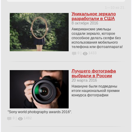
1—10 из 21.
Уникальное зеркало
разработали в США
8 октября 2016
Американские умельцы
создали зеркало, которое
способное делать селфи без
использования мобильного
телефона или фотоаппарата!
0 |
1433
Лучшего фотографа
выбрали в России
20 марта 2016
Накануне были подведены
итоги национальной премии
конкурса фотографии
"Sony world photography awards 2016".
0 |
1492