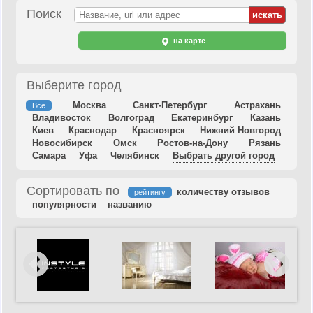
Поиск
на карте
Выберите город
Москва
Санкт-Петербург
Астрахань
Все
Владивосток
Волгоград
Екатеринбург
Казань
Киев
Краснодар
Красноярск
Нижний Новгород
Новосибирск
Омск
Ростов-на-Дону
Рязань
Самара
Уфа
Челябинск
Выбрать другой город
Сортировать по
количеству отзывов
рейтингу
популярности
названию