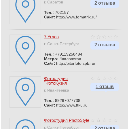
г. Саратов
2 отзыва
Тел.:
702157
Сайт:
http://www.fgmatrix.ru/
7 Углов
г. Санкт-Петербург
2 отзыва
Тел.:
+79119258494
Метро:
Чкаловская
Сайт:
http://piterfoto.spb.ru/
Фотостудия
"ФотоКузня"
1 отзыв
г. Ивантеевка
Тел.:
89267077738
Сайт:
http://www.ftku.ru
Фотостудия PhotoStyle
г. Санкт-Петербург
2 отзыва