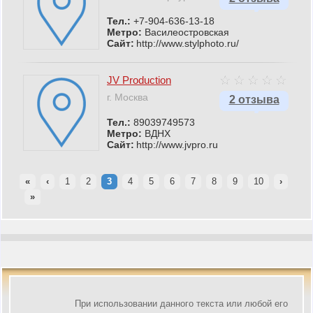
Тел.:
+7-904-636-13-18
Метро:
Василеостровская
Сайт:
http://www.stylphoto.ru/
JV Production
г. Москва
2 отзыва
Тел.:
89039749573
Метро:
ВДНХ
Сайт:
http://www.jvpro.ru
«
‹
1
2
3
4
5
6
7
8
9
10
›
»
При использовании данного текста или любой его