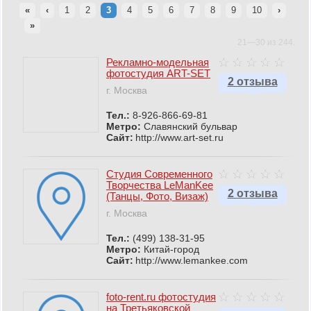
«
‹
1
2
3
4
5
6
7
8
9
10
›
»
21—30 из 244.
Рекламно-модельная
фотостудия ART-SET
2 отзыва
г. Москва
Тел.:
8-926-866-69-81
Метро:
Славянский бульвар
Сайт:
http://www.art-set.ru
Студия Современного
Творчества LeManKee
2 отзыва
(Танцы, Фото, Визаж)
г. Москва
Тел.:
(499) 138-31-95
Метро:
Китай-город
Сайт:
http://www.lemankee.com
foto-rent.ru фотостудия
на Третьяковской