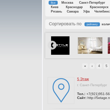
Москва
Санкт-Петербург
Все
Киев
Краснодар
Красноярск
Рязань
Самара
Уфа
Челябинс
Сортировать по
коли
рейтингу
«
‹
4
5
5 Этаж
г. Санкт-Петербург
Тел.:
+7(921)951-56
Сайт:
http://5etage.r