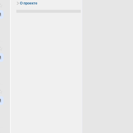
О проекте
в
в
в