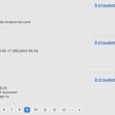
0 отзыво
udio.livejournal.com/
0 отзыво
8-65 +7 (961)802-69-56
0 отзыво
08-22
й проспект
ign.ru
6
7
8
9
10
11
12
13
›
»