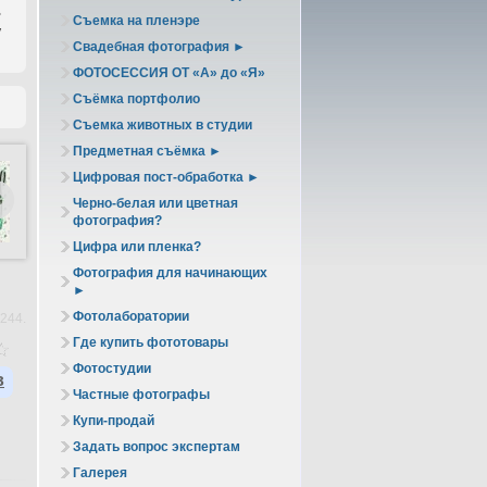
ь
Съемка на пленэре
у
Свадебная фотография ►
ФОТОСЕССИЯ ОТ «А» до «Я»
Съёмка портфолио
Съемка животных в студии
Предметная съёмка ►
Цифровая пост-обработка ►
Черно-белая или цветная
фотография?
Цифра или пленка?
Фотография для начинающих
►
Фотолаборатории
244.
Где купить фототовары
Фотостудии
в
Частные фотографы
Купи-продай
Задать вопрос экспертам
Галерея