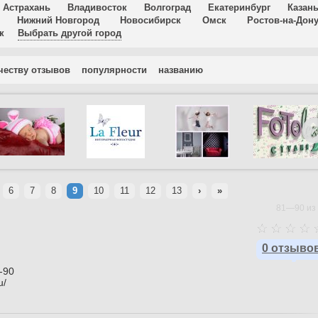
Астрахань
Владивосток
Волгоград
Екатеринбург
Казан
Нижний Новгород
Новосибирск
Омск
Ростов-на-Дон
к
Выбрать другой город
честву отзывов
популярности
названию
6
7
8
9
10
11
12
13
›
»
81—90 из 
0 отзыво
-90
u/