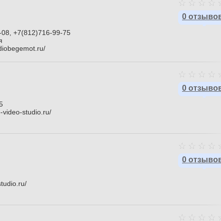
0 отзыво
-08, +7(812)716-99-75
я
diobegemot.ru/
0 отзыво
5
-video-studio.ru/
0 отзыво
studio.ru/