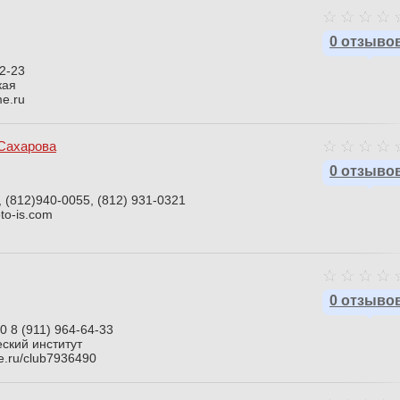
0 отзыво
62-23
кая
me.ru
Сахарова
0 отзыво
, (812)940-0055, (812) 931-0321
to-is.com
0 отзыво
0 8 (911) 964-64-33
ский институт
te.ru/club7936490