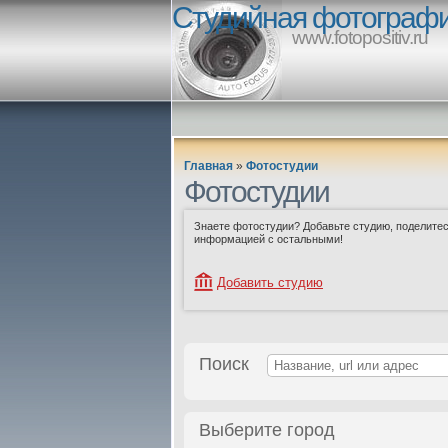
Студийная фотограф
www.fotopositiv.ru
Главная
»
Фотостудии
Фотостудии
Знаете фотостудии? Добавьте студию, поделите
информацией с остальными!
Добавить студию
Поиск
Выберите город