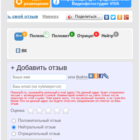
размещение
Видеофотостудия VIVA
Отзывы
вить свой отзыв
Наверх
Поделиться…
0
0
0
0
Полезн
Положит
Отрицат
Нейтр
Все
ВК
+
Добавить отзыв
или
Войти
Пожалуйста, указывайте реальный e-mail адрес! На данный адрес будет отправлено
письмо с активационной ссылкой. Комментарий появится на сайте только после
перехода по этой ссылке. Нам важно знать, что вы реальный человек, а не спам-бот.
Кроме того на данный адрес вы будете получать уведомления об ответах на Ваш
отзыв.
Оценка
Положительный отзыв
Нейтральный отзыв
Отрицательный отзыв