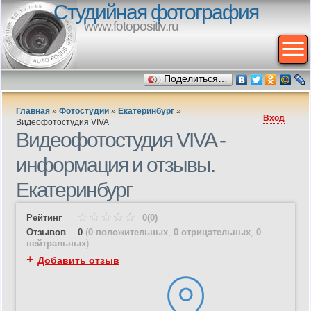
Студийная фотография
www.fotopositiv.ru
Поделиться…
Главная
»
Фотостудии
»
Екатеринбург
»
Вход
Видеофотостудия VIVA
Видеофотостудия VIVA -
информация и отзывы.
Екатеринбург
Рейтинг
0(0)
Отзывов
0
(
0 положительных
,
0 отрицательных
,
0
нейтральных
)
+
Добавить отзыв