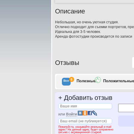
Описание
Небольшая, но очень уютная студия.
Отлично подходит для съемки портретов, пре
Идеальна для 3-5 человек.
Аренда фотостудии происводится по записи
Отзывы
0
Полезн
ые
Положит
ельны
Все
+
Добавить отзыв
или
Войти
Пожалуйста, указывайте реальный e-mail
адрес! На данный адрес будет отправлено
письмо с активационной ссылкой.