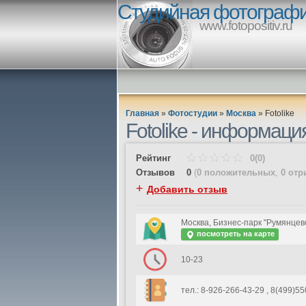
Студийная фотограф
www.fotopositiv.ru
Главная
»
Фотостудии
»
Москва
»
Fotolike
Fotolike - информаци
Рейтинг
0(0)
Отзывов
0
(
0 положительных
,
0 отр
+
Добавить отзыв
Москва, Бизнес-парк "Румянцево
посмотреть на карте
10-23
тел.: 8-926-266-43-29 , 8(499)550-