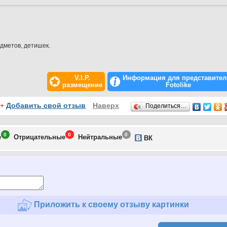
дметов, детишек.
V.I.P.
Информация для представител
размещение
Fotolike
+
Добавить свой отзыв
Наверх
Поделиться…
0
0
0
е
Отрицат
ельные
Нейтр
альные
ВК
Приложить к своему отзыву картинки