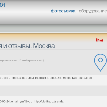
ия
фотосъемка
оборудование
Вход
я и отзывы. Москва
ицательных
,
0 нейтральных
)
", стр 2, корп.В, подъезд 16, этаж 8, оф 816в., метро Юго-Западная
00-24, email: yrr@bk.ru, http://fotolike.ru/arenda