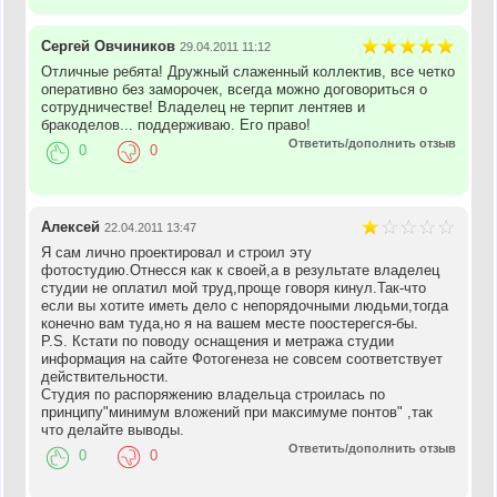
Сергей Овчиников
29.04.2011 11:12
Отличные ребята! Дружный слаженный коллектив, все четко
оперативно без заморочек, всегда можно договориться о
сотрудничестве! Владелец не терпит лентяев и
бракоделов... поддерживаю. Его право!
Ответить/дополнить отзыв
0
0
Алексей
22.04.2011 13:47
Я сам лично проектировал и строил эту
фотостудию.Отнесся как к своей,а в результате владелец
студии не оплатил мой труд,проще говоря кинул.Так-что
если вы хотите иметь дело с непорядочными людьми,тогда
конечно вам туда,но я на вашем месте поостерегся-бы.
P.S. Кстати по поводу оснащения и метража студии
информация на сайте Фотогенеза не совсем соответствует
действительности.
Студия по распоряжению владельца строилась по
принципу"минимум вложений при максимуме понтов" ,так
что делайте выводы.
Ответить/дополнить отзыв
0
0