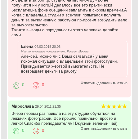
А сделать за 300т.р. студию на миллион думаю не
получится ни у кого.И делалось все это практически
бесплатно,на фоне обещаний заплатить в скором времени.А
когда с владельца студии я все-таки попытался получить
деньги за выполненную работу-он пригрозил возбудить дело
за вымогательство.
Так-что выводы о порядочности этого человека делайте
сами.
Елена
04.03.2018 20:03
Местоположение пользователя: Россия, Москва
Алексей, можно ли с Вами связаться? у меня
похожая ситуация с владельцем этой фотостудии.
Прикидывается жертвой вымогательств. Не
возвращает деньги за работу.
Ответить/дополнить отзыв
0
0
Мирослава
29.04.2011 21:35
Вчера первый раз пришла на эту студию обучаться на
лекциях фотографии. Все прошло правильно, просто и
легко! Спасибо преподавателям! Вкусный зеленый чай)
Ответить/дополнить отзыв
0
0