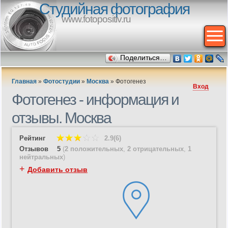
Студийная фотография
www.fotopositiv.ru
Поделиться…
Главная
»
Фотостудии
»
Москва
»
Фотогенез
Вход
Фотогенез - информация и
отзывы. Москва
Рейтинг
2.9(6)
Отзывов
5
(
2 положительных
,
2 отрицательных
,
1
нейтральных
)
+
Добавить отзыв