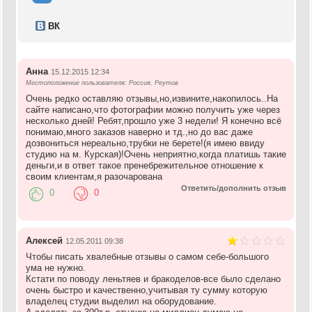
ВК
Анна
15.12.2015 12:34
Местоположение пользователя: Россия, Реутов
Очень редко оставляю отзывы,но,извините,накопилось..На
сайте написано,что фотографии можно получить уже через
несколько дней! Ребят,прошло уже 3 недели! Я конечно всё
понимаю,много заказов наверно и тд.,но до вас даже
дозвониться нереально,трубки не берете!(я имею ввиду
студию на м. Курская)!Очень неприятно,когда платишь такие
деньги,и в ответ такое пренебрежительное отношение к
своим клиентам,я разочарована
Ответить/дополнить отзыв
0
0
Алексей
12.05.2011 09:38
Чтобы писать хвалебные отзывы о самом себе-большого
ума не нужно.
Кстати по поводу леньтяев и бракоделов-все было сделано
очень быстро и качественно,учитывая ту сумму которую
владелец студии выделил на оборудование.