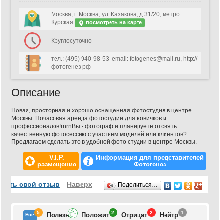
Москва, г. Москва, ул. Казакова, д.31/20, метро
Курская
посмотреть на карте
Круглосуточно
тел.: (495) 940-98-53, email: fotogenes@mail.ru, http://
фотогенез.рф
Описание
Новая, просторная и хорошо оснащенная фотостудия в центре
Москвы. Почасовая аренда фотостудии для новичков и
профессионалов!rnrnВы - фотограф и планируете отснять
качественную фотосессию с участием моделей или клиентов?
Предлагаем сделать это в удобной фото студии в центре Москвы.
V.I.P.
Информация для представителей
размещение
Фотогенез
Отзывы
вить свой отзыв
Наверх
Поделиться…
5
2
2
1
Полезн
Положит
Отрицат
Нейтр
Все