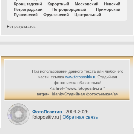
Кронштадский
Курортный
Московский
Невский
Петроградский
Петродворцовый
Приморский
Пушкинский
Фрунзенский
Центральный
Нет результатов.
При использовании данного текста или любой его
части, ссылка
www.fotopositiv.ru
Cтудийная
фотосъемка обязательна!
<a href=”www.fotopositiv.ru ”
target=_blank>Cтудийная фотосъемка</a>
ФотоПозитив
2009-
2026
fotopositiv.ru |
Обратная связь