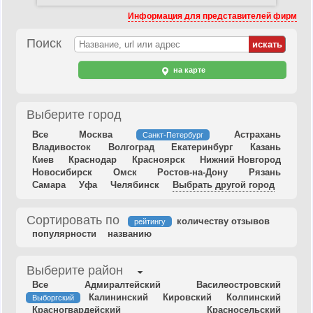
Информация для представителей фирм
Поиск
на карте
Выберите город
Все
Москва
Астрахань
Санкт-Петербург
Владивосток
Волгоград
Екатеринбург
Казань
Киев
Краснодар
Красноярск
Нижний Новгород
Новосибирск
Омск
Ростов-на-Дону
Рязань
Самара
Уфа
Челябинск
Выбрать другой город
Сортировать по
количеству отзывов
рейтингу
популярности
названию
Выберите район
Все
Адмиралтейский
Василеостровский
Калининский
Кировский
Колпинский
Выборгский
Красногвардейский
Красносельский