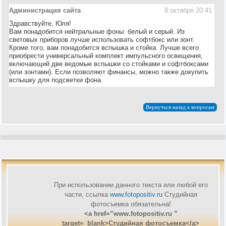
Администрация сайта
8 октября 20:41
Здравствуйте, Юля!
Вам понадобится нейтральные фоны: белый и серый. Из
световых приборов лучше использовать софтбокс или зонт.
Кроме того, вам понадобится вспышка и стойка. Лучше всего
приобрести универсальный комплект импульсного освещения,
включающий две ведомые вспышки со стойками и софтбоксами
(или зонтами). Если позволяют финансы, можно также докупить
вспышку для подсветки фона.
Вернуться назад к вопросам
При использовании данного текста или любой его
части, ссылка
www.fotopositiv.ru
Cтудийная
фотосъемка обязательна!
<a href=”www.fotopositiv.ru ”
target=_blank>Cтудийная фотосъемка</a>